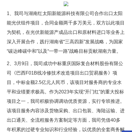
1、我司与湖南红太阳新能源科技有限公司合作出口太阳
能光伏组件项目，合同金额两千多万美元，双方以此项目
为契机，在光伏新能源产成品出口和原材料进口等业务上
深入开展合作，践行湖南省“三高四新”发展战略，为国家
“碳达峰碳中和”以及“一带一路”战略目标贡献湖南力量。
2、3月9日，我司成功中标重庆国际复合材料股份有限公
司《巴西F01B线冷修技术改造项目出口贸易服务》项
目，中标金额2.5亿元人民币，该项目对服务商的专业水
平和业绩要求极高。作为2023年实现“开门红”的重大投标
项目之一，我司积极协调调动优质资源，实行专班推进。
该项目服务内容涉及货物采购、出口包装、海陆运输、进
出口通关、全流程服务方案制定等方面，我司凭借40多
年积累的过硬专业知识和行业经验，以优质的全套商务解